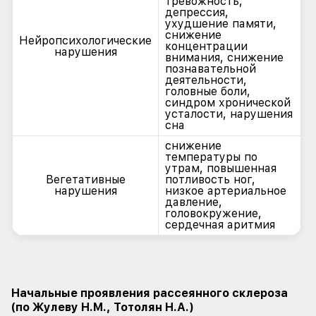
тревожность,
депрессия,
ухудшение памяти,
снижение
Нейропсихологические
концентрации
нарушения
внимания, снижение
познавательной
деятельности,
головные боли,
синдром хронической
усталости, нарушения
сна
снижение
температуры по
утрам, повышенная
Вегетативные
потливость ног,
нарушения
низкое артериальное
давление,
головокружение,
сердечная аритмия
Начальные проявления рассеянного склероза
(по Жулеву Н.М., Тотолян Н.А.)