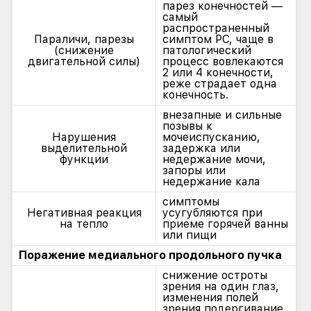
парез конечностей —
самый
распространенный
Параличи, парезы
симптом РС, чаще в
(снижение
патологический
двигательной силы)
процесс вовлекаются
2 или 4 конечности,
реже страдает одна
конечность.
внезапные и сильные
позывы к
Нарушения
мочеиспусканию,
выделительной
задержка или
функции
недержание мочи,
запоры или
недержание кала
симптомы
Негативная реакция
усугубляются при
на тепло
приеме горячей ванны
или пищи
Поражение медиального продольного пучка
снижение остроты
зрения на один глаз,
изменения полей
зрения,подергивание