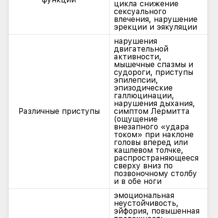
цикла снижение
сексуального
влечения, нарушение
эрекции и эякуляции
нарушения
двигательной
активности,
мышечные спазмы и
судороги, приступы
эпилепсии,
эпизодические
галлюцинации,
нарушения дыхания,
Различные приступы
симптом Лермитта
(ощущение
внезапного «удара
током» при наклоне
головы вперед или
кашлевом толчке,
распространяющееся
сверху вниз по
позвоночному столбу
и в обе ноги
эмоциональная
неустойчивость,
эйфория, повышенная