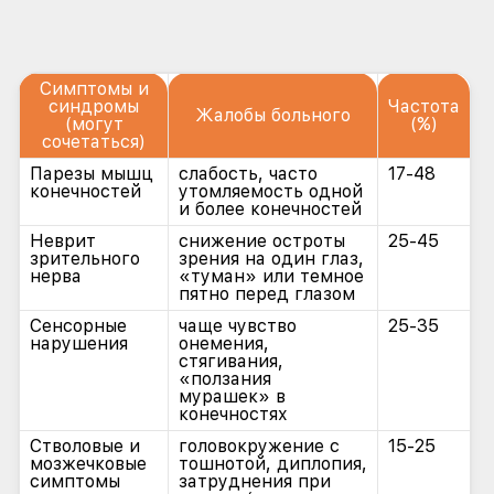
Симптомы и
синдромы
Частота
Жалобы больного
(могут
(%)
сочетаться)
Парезы мышц
слабость, часто
17-48
конечностей
утомляемость одной
и более конечностей
Неврит
снижение остроты
25-45
зрительного
зрения на один глаз,
нерва
«туман» или темное
пятно перед глазом
Сенсорные
чаще чувство
25-35
нарушения
онемения,
стягивания,
«ползания
мурашек» в
конечностях
Стволовые и
головокружение с
15-25
мозжечковые
тошнотой, диплопия,
симптомы
затруднения при