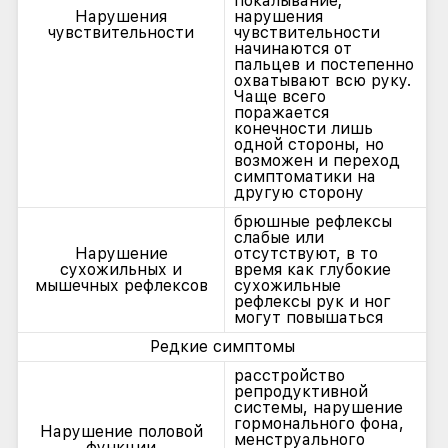
покалывание;
Нарушения
нарушения
чувствительности
чувствительности
начинаются от
пальцев и постепенно
охватывают всю руку.
Чаще всего
поражается
конечности лишь
одной стороны, но
возможен и переход
симптоматики на
другую сторону
брюшные рефлексы
слабые или
Нарушение
отсутствуют, в то
сухожильных и
время как глубокие
мышечных рефлексов
сухожильные
рефлексы рук и ног
могут повышаться
Редкие симптомы
расстройство
репродуктивной
системы, нарушение
гормонального фона,
Нарушение половой
менструального
функции