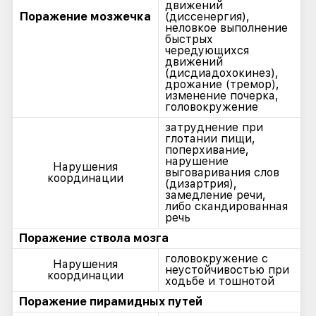
движений
Поражение мозжечка
(диссенергия),
неловкое выполнение
быстрых
чередующихся
движений
(дисдиадохокинез),
дрожание (тремор),
изменение почерка,
головокружение
затруднение при
глотании пищи,
поперхивание,
нарушение
Нарушения
выговаривания слов
координации
(дизартрия),
замедление речи,
либо скандированная
речь
Поражение ствола мозга
головокружение с
Нарушения
неустойчивостью при
координации
ходьбе и тошнотой
Поражение пирамидных путей