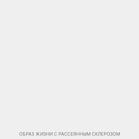
ОБРАЗ ЖИЗНИ С РАССЕЯННЫМ СКЛЕРОЗОМ
Косметологические процедуры
при рассеянном склерозе
Рассказываем, какие процедуры красоты
разрешены в период ремиссии, а от каких
лучше вообще отказаться.