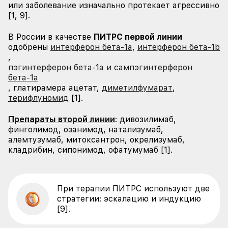
или заболевание изначально протекает агрессивно
[1, 9].
В России в качестве
ПИТРС первой линии
одобрены
интерферон бета-1а
,
интерферон бета-1b
,
пэгинтерферон бета-1а и сампэгинтерферон
бета-1а
, глатирамера ацетат,
диметилфумарат
,
терифлуномид
[1].
Препараты второй линии
: дивозилимаб,
финголимод, озанимод, натализумаб,
алемтузумаб, митоксантрон, окрелизумаб,
кладрибин, сипонимод, офатумумаб [1].
При терапии ПИТРС используют две
стратегии: эскалацию и индукцию
[9].