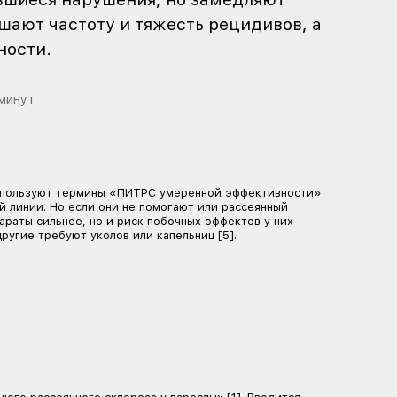
щие течение рассеянного склероза, 
мунные клетки и ослабляют их атаку
траняют уже развившиеся нарушения
вреждений, уменьшают частоту и тя
жают риск инвалидности.
5
Время чтения:
7
минут
ии (также нередко медики используют термины «ПИТР
 лечат препаратами первой линии. Но если они не по
пию второй линии. Эти препараты сильнее, но и риск п
орме таблеток и капсул, другие требуют уколов или к