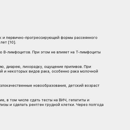
ктивном ремиттирующем рассеянном склерозе, обычно
18 лет [3].
 двумя курсами: пять капельниц ставят в первый год, т
 антитело. Он избирательно связывается с В-лимфоци
рации иммунных клеток в крови [3].
 и аутоиммунных заболеваний, включая заболевания щ
ммунная система разрушает тромбоциты. Может вызыв
 головокружение.