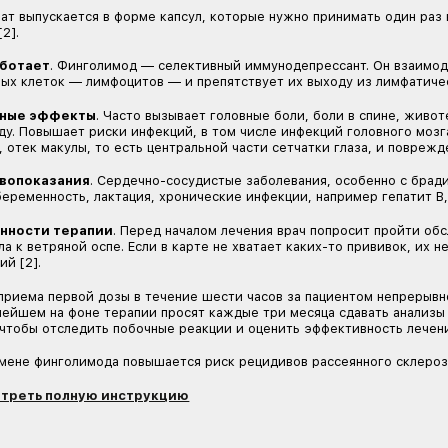
Особенности терапии
. Перед применением пр
время терапии необходимо контролировать показ
Посмотреть полную инструкцию
Финголимод
Показан людям с высокоактивным или быстроп
называют склероз, при котором на МРТ-снимках
пациент уже получает терапию. А быстропрогр
Препарат выпускается в форме капсул, которые
10 лет [2].
Как работает
. Финголимод — селективный имм
иммунных клеток — лимфоцитов — и препятствуе