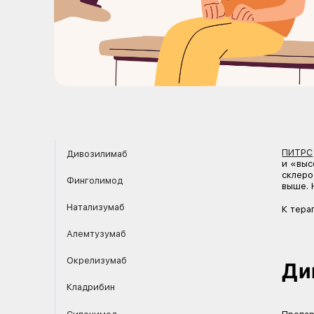
Дивозилимаб
Финголимод