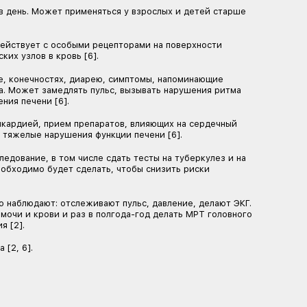
епарата нужно пройти обследование, в том числе сдать
атели крови, а также раз в полгода-год делать МРТ г
рогрессирующим ремиттирующим рассеянным склерозом
 головного мозга обнаруживаются новые очаги поражен
ессирующий проявляется двумя и более инвалидизирующ
 нужно принимать один раз в день. Может применяться
унодепрессант. Он взаимодействует с особыми рецеп
т их выходу из лимфатических узлов в кровь [6].