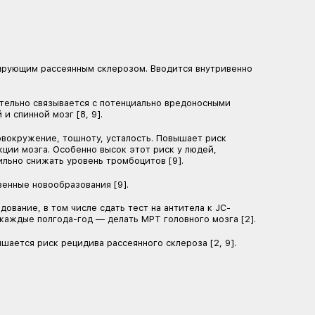
е боли, боли в спине, животе, конечностях, диарею, 
ле инфекций головного мозга. Может замедлять пульс,
 сетчатки глаза, и повреждения печени [6].
олевания, особенно с брадикардией, прием препарато
екции, например гепатит В, тяжелые нарушения функци
я врач попросит пройти обследование, в том числе сда
тает каких-то прививок, их необходимо будет сделать, 
ов за пациентом непрерывно наблюдают: отслеживают п
ри месяца сдавать анализы мочи и крови и раз в полго
нить эффективность лечения [2].
ивов рассеянного склероза [2, 6].