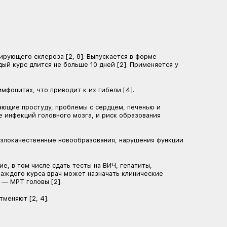
еременность, лактация [3].
ии нужно пройти обследование и сделать недостающие
анализы на ВИЧ, гепатиты, сифилис и туберкулез [2].
актики листериоза — пищевой инфекции — назначают 
ской инфекции — ацикловир. На фоне терапии каждые 
ния как ремиттирующей, так и первично-прогрессиру
да. Может применяться с 18 лет [10].