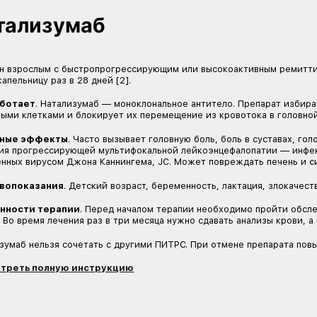
Побочные эффекты
. Часто вызывает головны
простуду. Повышает риски инфекций, в том чис
сердца, отек макулы, то есть центральной части
Противопоказания
. Сердечно-сосудистые заб
ритм, беременность, лактация, хронические инф
Особенности терапии
. Перед началом лечени
антитела к ветряной оспе. Если в карте не хва
инфекций [2].
После приема первой дозы в течение шести час
В дальнейшем на фоне терапии просят каждые т
мозга, чтобы отследить побочные реакции и оце
При отмене финголимода повышается риск рецид
Посмотреть полную инструкцию