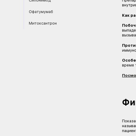
Натализумаб
Алемтузумаб
Окрелизумаб
Кладрибин
Сипонимод
Офатумумаб
Митоксантрон