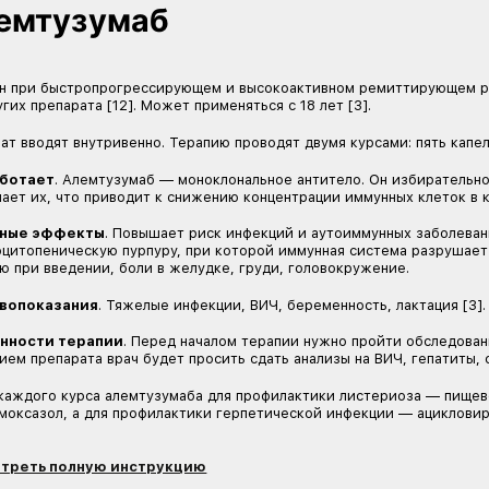
Натализумаб
Показан взрослым с быстропрогрессирующим и
через капельницу раз в 28 дней [2].
Как работает
. Натализумаб — моноклональное
иммунными клетками и блокирует их перемещение
Побочные эффекты
. Часто вызывает головную
развития прогрессирующей мультифокальной ле
зараженных вирусом Джона Каннингема, JC. Мож
Противопоказания
. Детский возраст, беремен
Особенности терапии
. Перед началом терапи
вирусу. Во время лечения раз в три месяца нуж
Натализумаб нельзя сочетать с другими ПИТРС. 