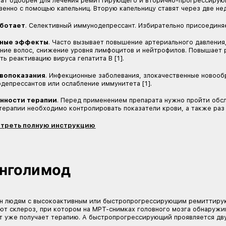
К терапии второй линии относят следующие пре
Дивозилимаб
Препарат одобрен для лечения ремиттирующего 
внутривенно с помощью капельниц. Вторую капел
Как работает
. Селективный иммунодепрессант.
Побочные эффекты
. Часто вызывает повышен
выпадение волос, снижение уровня лимфоцитов
вызывать реактивацию вируса гепатита В [1].
Противопоказания
. Инфекционные заболевани
иммунодепрессантов или ослабление иммунитета