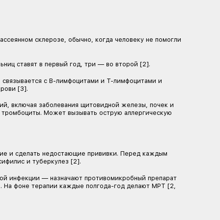
ли высокоактивным ремиттирующим рассеянным склеро
 антитело. Препарат избирательно связывается с поте
 из кровотока в головной и спинной мозг [8, 9].
 боль, боль в суставах, головокружение, тошноту, уст
йкоэнцефалопатии — инфекции мозга. Особенно высок 
ет повреждать печень и сильно снижать уровень тром
ность, лактация, злокачественные новообразования [9]
и необходимо пройти обследование, в том числе сдать 
но сдавать анализы крови, а каждые полгода-год — дела
При отмене препарата повышается риск рецидива рассе