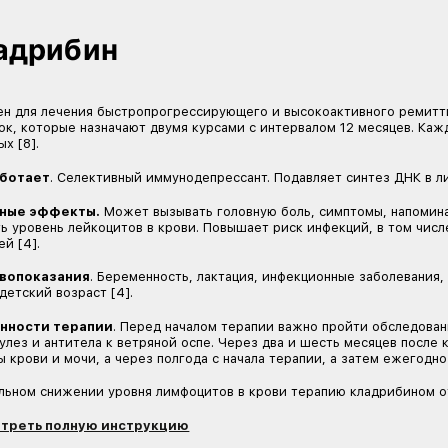
Противопоказания
. Тяжелые инфекции, ВИЧ, б
Особенности терапии
. Перед началом терап
введением препарата врач будет просить сдать 
После каждого курса алемтузумаба для профил
ко-тримоксазол, а для профилактики герпетиче
3].
Посмотреть полную инструкцию
Окрелизумаб
Это единственный ПИТРС, одобренный для лече
склероза [8]. Вводится внутривенно раз в полго