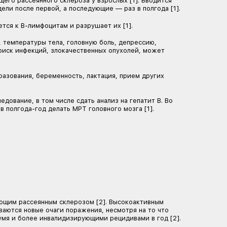
параты.
и вторично-прогрессирующего рассеянного склероза у
ьницу ставят через две недели после первой, а послед
 Избирательно присоединяется к В-лимфоцитам и разру
ие артериального давления, температуры тела, головн
 и нейтрофилов. Повышает риск инфекций, злокачеств
я, злокачественные новообразования, беременность, л
 [1].