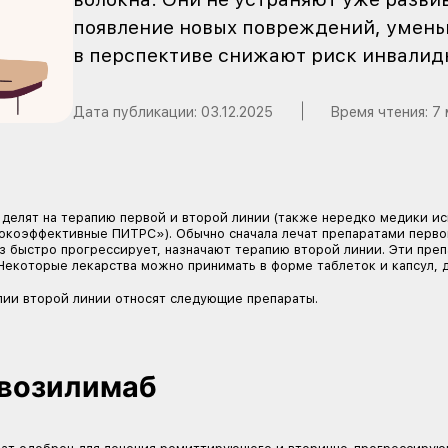
Препараты, изменяю
воздействуют на им
волокна. Они не ус
появление новых по
в перспективе сни
Дата публикации:
03.12.202
ПИТРС
делят на терапию первой и второй лин
и «высокоэффективные ПИТРС»). Обычно сначала
склероз быстро прогрессирует, назначают тера
выше. Некоторые лекарства можно принимать в ф