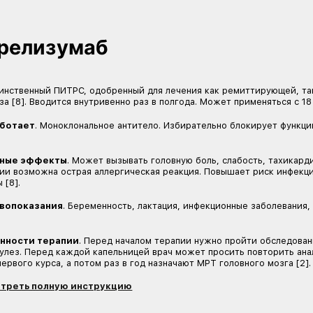
Посмотреть полную инструкцию
Алемтузумаб
Показан при быстропрогрессирующем и высокоа
два других препарата [12]. Может применяться с 
Препарат вводят внутривенно. Терапию проводят
Как работает
. Алемтузумаб — моноклональное
разрушает их, что приводит к снижению концент
Побочные эффекты
. Повышает риск инфекций
тромбоцитопеническую пурпуру, при которой и
реакцию при введении, боли в желудке, груди,