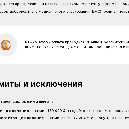
За что можно получи
Налоговый вычет предоставляют за медицинские
При оформлении учитывают:
Лечение в лицензированных российских клини
физиотерапия, реабилитация, стоматология,
проходить курсы плазмафереза или перелив
документы.
Покупка лекарств, если они назначены врач
Договор добровольного медицинского страхо