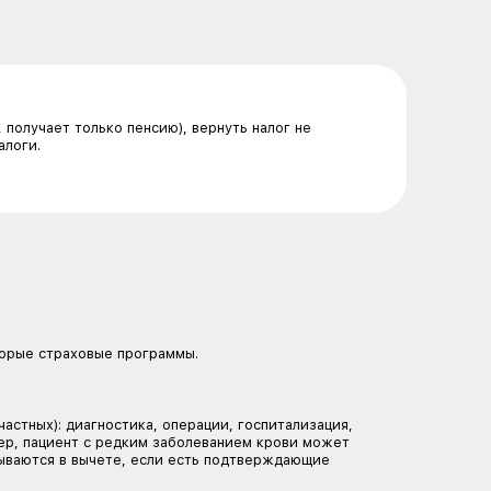
 вычет и кто может его 
ходного налога, который вы уже заплатили в бюджет. 
удержанного с вашей зарплаты или других доходов.
ФЛ, в частности по ставке 13%;
ких: супруга или супруги, родителей, детей (в том ч
 не платит НДФЛ (например, получает только пенсию), 
щает» только уплаченные налоги.