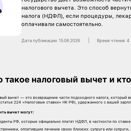
Для людей с редки
расходы на лечение
Государство дает в
налогового вычета.
налога (НДФЛ), есл
оплачивали самосто
Дата публикации:
15.06.202
 его получить