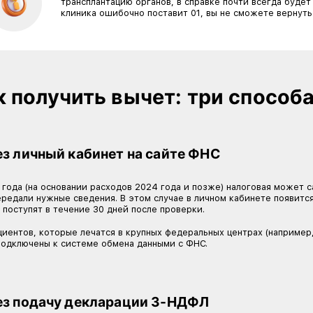
Для многих пациентов с ре
химиотерапия, пересадка к
высокотехнологичных метод
Постановлением Правитель
Как узнать, к какому
Ключевой документ — справка об оплате медицин
01 — обычное лечение (лимит 150 000 ₽);
02 — дорогостоящее лечение (без лимита).