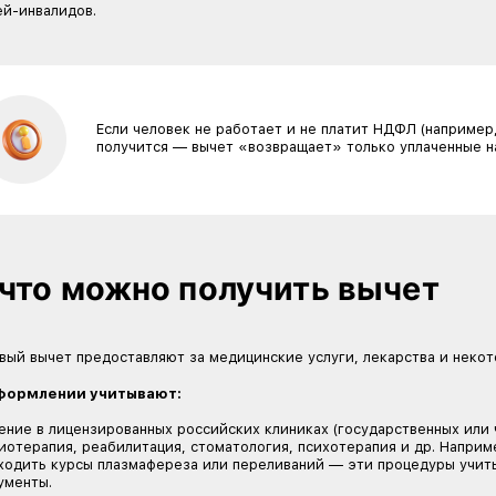
Что такое налоговый
Налоговый вычет — это возвращение части подо
чение
НДФЛ (статья 224 «Налоговые ставки» НК РФ), 
Получить вычет могут:
заболеваниями
резиденты РФ, которые официально платят НД
родственники, оплатившие лечение своих близ
детей-инвалидов.
упругами?
Если человек не работает и
получится — вычет «возвра