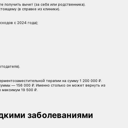
в личном кабинете появится готовое заявление, остане
рки.
еральных центрах (например, НМИЦ или НИИ), этот спо
 ФНС.
ДФЛ
е получить вычет за предыдущие годы — можно подать
023 и 2024 годах, в 2025 году можно заявить все эти 
 налогоплательщика, приложив сканы документов, или