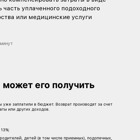
ми хроническими или неизлечимыми
 часто становятся одной из главных 
озможность частично компенсировать
 Это способ вернуть часть уплаченно
и процедуры, лекарства или медицин
ятельно.
6
Время чтения:
4
минут