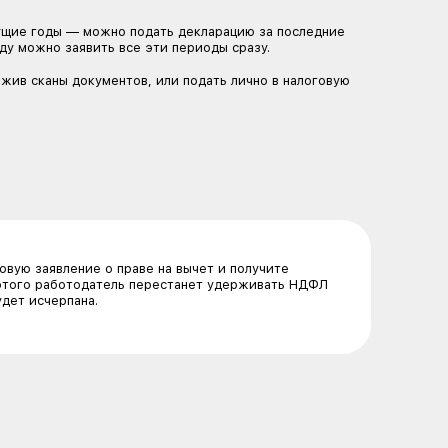
 по редкому заболеванию, например проходите генную
справке почти всегда будет стоять код 02. Важно пров
 01, вы не сможете вернуть полную сумму.
 три способа
е ФНС
и позже) налоговая может сама сформировать заявление