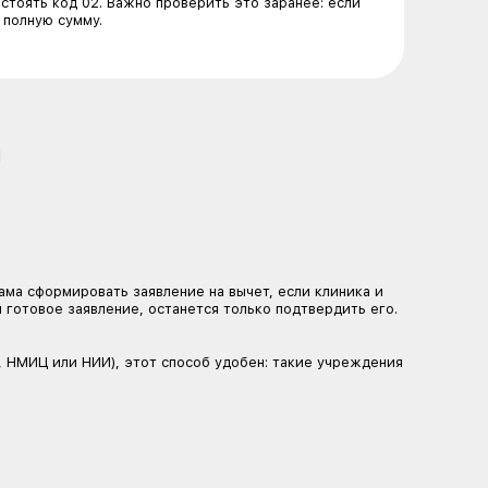
дкими заболеваниями применяется именно второй вари
остного мозга, ферментозаместительная терапия, опе
ов — все это входит в перечень дорогостоящих видо
ства РФ № 458.
 виду относится лечени
ских услуг для налоговой. В ней клиника указывает ко