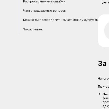
Лимиты и исключения
Как узнать, к какому виду относится ле
Как получить вычет: три способа
Особенности для пациентов с редкими 
Распространенные ошибки
Часто задаваемые вопросы
Можно ли распределить вычет между с
Заключение