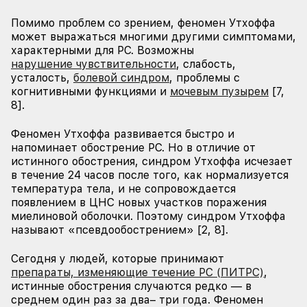
Помимо проблем со зрением, феномен Утхоффа
может выражаться многими другими симптомами,
характерными для РС. Возможны
нарушение чувствительности
, слабость,
усталость,
болевой синдром
, проблемы с
когнитивными функциями и
мочевым пузырем
[7,
8].
Феномен Утхоффа развивается быстро и
напоминает обострение РС. Но в отличие от
истинного обострения, синдром Утхоффа исчезает
в течение 24 часов после того, как нормализуется
температура тела, и не сопровождается
появлением в ЦНС новых участков поражения
миелиновой оболочки. Поэтому синдром Утхоффа
называют «псевдообострением» [2, 8].
Сегодня у людей, которые принимают
препараты, изменяющие течение РС (ПИТРС)
,
истинные обострения случаются редко — в
среднем один раз за два– три года. Феномен